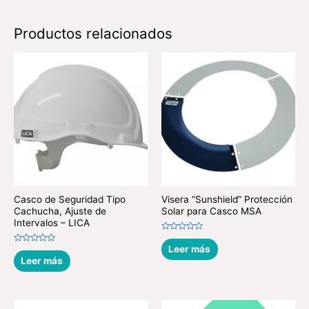
Productos relacionados
Casco de Seguridad Tipo
Visera “Sunshield” Protección
Cachucha, Ajuste de
Solar para Casco MSA
Intervalos – LICA
Valorado
en
Leer más
Valorado
0
en
Leer más
de
0
5
de
5