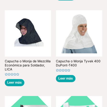
de
5
Capucha o Monja de Mezclilla
Capucha o Monja Tyvek 400
Económica para Soldador,
DuPont-T400
LICA
Valorado
en
Leer más
Valorado
0
en
Leer más
de
0
5
de
5