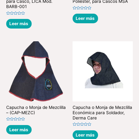
para Casco, LICA Mod.
Poliéster, para Cascos MSA
BARB-001
Valorado
en
Leer más
Valorado
0
en
Leer más
de
0
5
de
5
Capucha o Monja de Mezclilla
Capucha o Monja de Mezclilla
– (CAP-MEZC)
Económica para Soldador,
Derma Care
Valorado
en
Leer más
Valorado
0
en
Leer más
de
0
5