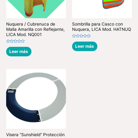
Nuquera / Cubrenuca de
Sombrilla para Casco con
Malla Amarilla con Reflejante,
Nuquera, LICA Mod. HATNUQ
LICA Mod. NQ001
Valorado
en
Leer más
Valorado
0
en
Leer más
de
0
5
de
5
Visera “Sunshield” Protección