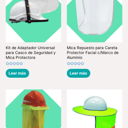
Kit de Adaptador Universal
Mica Repuesto para Careta
para Casco de Seguridad y
Protector Facial c/Marco de
Mica Protectora
Aluminio
Valorado
Valorado
en
en
Leer más
Leer más
0
0
de
de
5
5