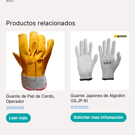
aún.
Productos relacionados
Guante Japones de Algodón
Guante de Piel de Cerdo,
(GLJP-9)
Operador
Valorado
Valorado
en
en
Solicitar mas infomación
Leer más
0
0
de
de
5
5