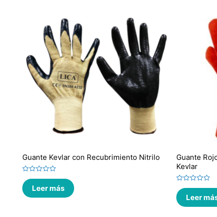
Guante Kevlar con Recubrimiento Nitrilo
Guante Rojo
Kevlar
Valorado
en
Leer más
Valorado
0
en
de
Leer má
0
5
de
5