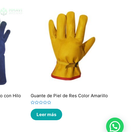
o con Hilo
Guante de Piel de Res Color Amarillo
Valorado
en
Leer más
0
de
5