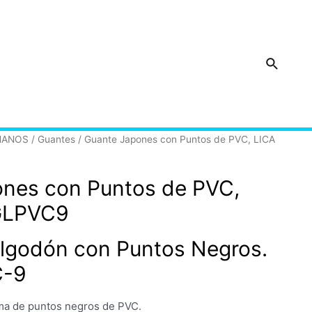
Buscar
MANOS
/
Guantes
/ Guante Japones con Puntos de PVC, LICA
nes con Puntos de PVC,
GLPVC9
lgodón con Puntos Negros.
C-9
ma de puntos negros de PVC.