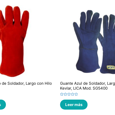
 de Soldador, Largo con Hilo
Guante Azul de Soldador, Larg
Kevlar, LICA Mod. SG5400
Valorado
en
s
Leer más
0
de
5