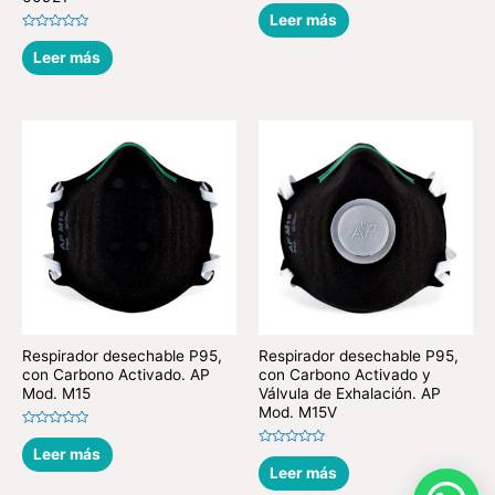
Valorado
en
Leer más
0
de
Valorado
5
en
Leer más
0
de
5
Respirador desechable P95,
Respirador desechable P95,
con Carbono Activado. AP
con Carbono Activado y
Mod. M15
Válvula de Exhalación. AP
Mod. M15V
Valorado
en
Leer más
Valorado
0
en
Leer más
de
0
5
de