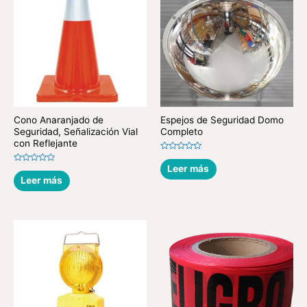
Cono Anaranjado de
Espejos de Seguridad Domo
Seguridad, Señalización Vial
Completo
con Reflejante
Valorado
en
Leer más
Valorado
0
en
Leer más
de
0
5
de
5